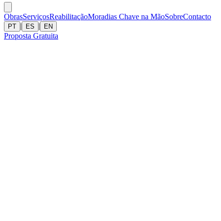
Obras
Serviços
Reabilitação
Moradias Chave na Mão
Sobre
Contacto
|
|
PT
ES
EN
Proposta Gratuita