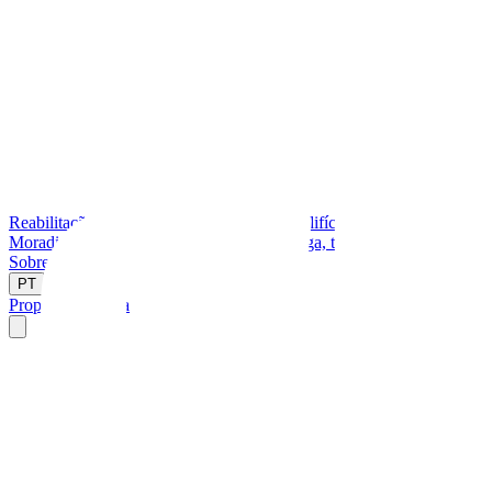
Reabilitação
Recuperação e renovação de edifícios existentes
Moradias Chave na Mão
Do projeto à entrega, tratamos de tudo
Sobre
Contacto
|
|
PT
ES
EN
Proposta Gratuita